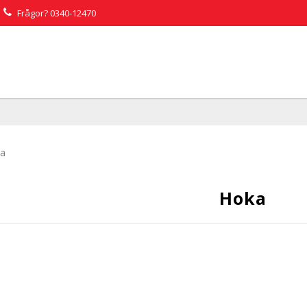
Frågor?
0340-12470
a
Hoka