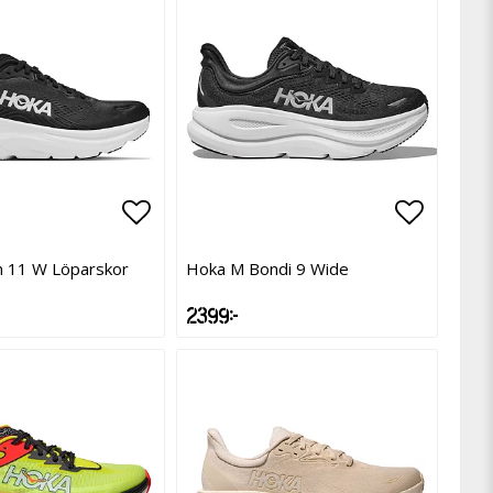
avoritlistan
avoritlistan
Lägg till i favoritlistan
Lägg till i favoritlistan
Lägg til
Lägg til
on 11 W Löparskor
Hoka M Bondi 9 Wide
2 399 kr