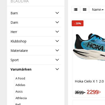
-
BLÄDDRA
Namn
Barn
Dam
- 38%
Herr
Klubbshop
Materialare
Sport
Varumärken
A Food
Hoka Cielo X 1 2.0
Adidas
2 299 kr
Asics
3 699 kr
Athlecia
Bell