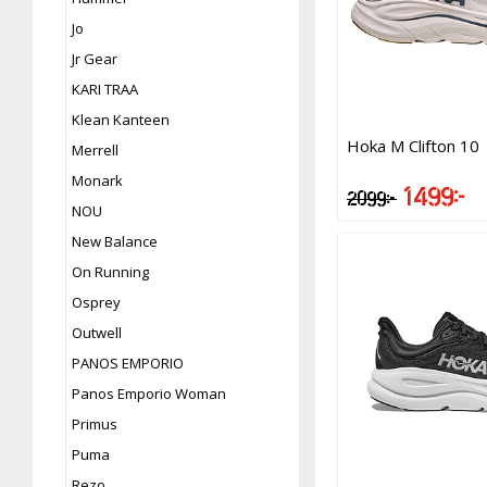
Jo
Jr Gear
KARI TRAA
Klean Kanteen
Hoka M Clifton 10
Merrell
Monark
1 499 kr
2 099 kr
NOU
New Balance
On Running
Osprey
Outwell
PANOS EMPORIO
Panos Emporio Woman
Primus
Puma
Rezo