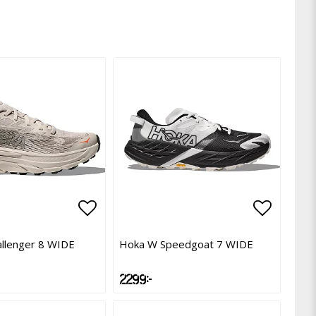
avoritlistan
avoritlistan
Lägg till i favoritlistan
Lägg till i favoritlistan
Lägg til
Lägg til
llenger 8 WIDE
Hoka W Speedgoat 7 WIDE
2 299 kr