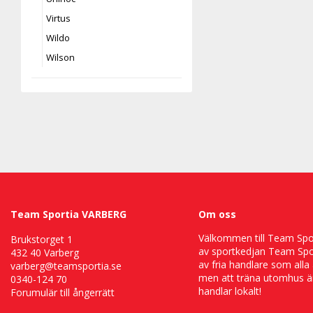
Virtus
Wildo
Wilson
Team Sportia VARBERG
Om oss
Välkommen till Team Sport
Brukstorget 1
av sportkedjan Team Spor
432 40 Varberg
av fria handlare som alla 
varberg@teamsportia.se
men att träna utomhus är
0340-124 70
handlar lokalt!
Forumulär till ångerrätt