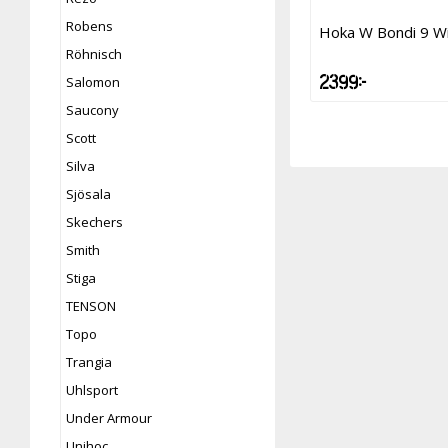
Robens
Hoka W Bondi 9 W
Röhnisch
2 399 kr
Salomon
Saucony
Scott
Silva
Sjösala
Skechers
Smith
Stiga
TENSON
Topo
Trangia
Uhlsport
Under Armour
Unihoc