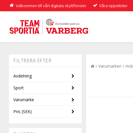
Välkommen till vårt digitala skyltfönster
Våra öppettider
Varumärken
Hok
Avdelning
Sport
Dam
Varumärke
Herr
Löpning
Pris
(SEK)
HOKA
Hoka