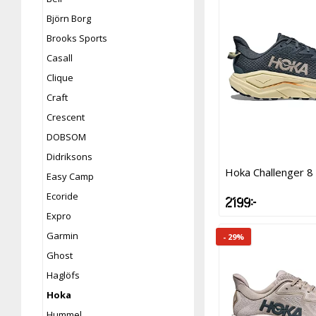
Björn Borg
Brooks Sports
Casall
Clique
Craft
Crescent
DOBSOM
Didriksons
Hoka Challenger 8
Easy Camp
Ecoride
2 199 kr
Expro
Garmin
- 29%
Ghost
Haglöfs
Hoka
Hummel