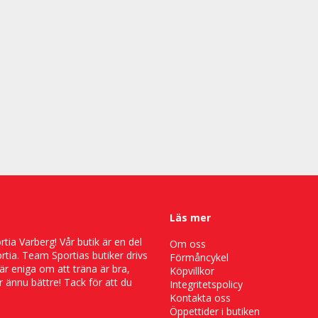
Läs mer
ia Varberg! Vår butik är en del
Om oss
tia. Team Sportias butiker drivs
Förmåncykel
är eniga om att träna är bra,
Köpvillkor
 ännu bättre! Tack för att du
Integritetspolicy
Kontakta oss
Öppettider i butiken