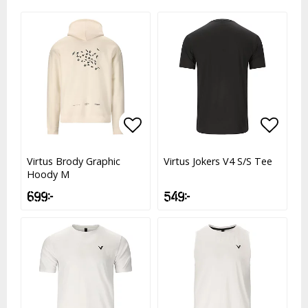
Lägg till i favoritlistan
Lägg till i favoritlistan
Lägg t
Lägg t
Virtus Brody Graphic
Virtus Jokers V4 S/S Tee
Hoody M
699 kr
549 kr