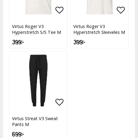
Lägg till i favoritlistan
Lägg till i favoritlistan
Lägg t
Lägg t
Virtus Roger V3
Virtus Roger V3
Hyperstretch S/S Tee M
Hyperstretch Sleeveles M
399 kr
399 kr
Lägg till i favoritlistan
Lägg till i favoritlistan
Virtus Streat V3 Sweat
Pants M
699 kr