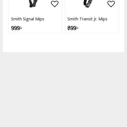
Lägg till i favoritlistan
Lägg till i favoritlistan
Lägg t
Lägg t
Smith Signal Mips
Smith Transit Jr. Mips
999 kr
899 kr