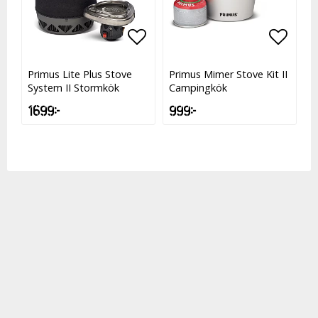
Lägg till i favoritlistan
Lägg t
Lägg t
Primus Lite Plus Stove
Primus Mimer Stove Kit II
System II Stormkök
Campingkök
1 699 kr
999 kr