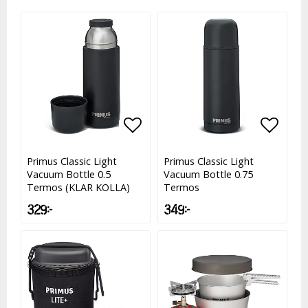
Lägg till i favoritlistan
Lägg till i favoritlistan
Lägg t
Lägg t
Primus Classic Light
Primus Classic Light
Vacuum Bottle 0.5
Vacuum Bottle 0.75
Termos (KLAR KOLLA)
Termos
329 kr
349 kr