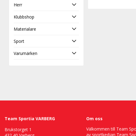
Herr
Klubbshop
Materialare
Sport
Varumärken
Team Sportia VARBERG
Om oss
Välkommen till Team Sport
Brukstorget 1
av sportkedjan Team Spor
432 40 Varberg