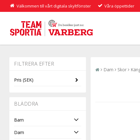
Välkommen till vårt digitala skyltfönster
Våra öppettider
Dam
Skor
Kän
Pris
(SEK)
-
BLÄDDRA
Barn
Dam