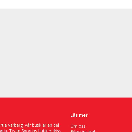
Läs mer
ia Varberg! Vår butik är en del
Om oss
tia. Team Sportias butiker drivs
Förmåncykel