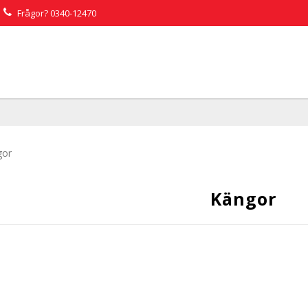
Frågor?
0340-12470
gor
Kängor