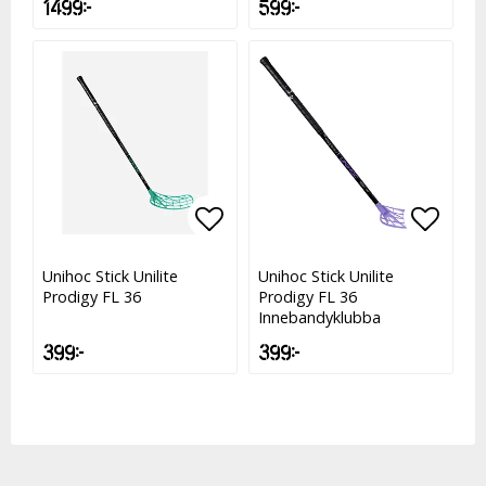
1 499 kr
599 kr
Lägg till i favoritlistan
Lägg t
Unihoc Stick Unilite
Unihoc Stick Unilite
Prodigy FL 36
Prodigy FL 36
Innebandyklubba
399 kr
399 kr