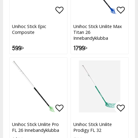
Lägg till i favoritlistan
Lägg t
Unihoc Stick Epic
Unihoc Stick Unilite Max
Composite
Titan 26
Innebandyklubba
599 kr
1 799 kr
Lägg till i favoritlistan
Lägg t
Lägg t
Unihoc Stick Unilite Pro
Unihoc Stick Unilite
FL 26 Innebandyklubba
Prodigy FL 32