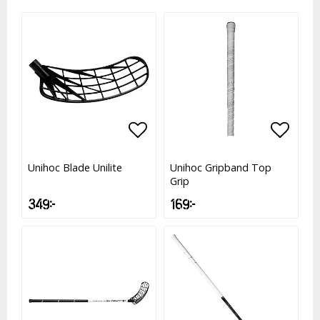
Lägg till i favoritlistan
Lägg till i favoritlistan
Lägg t
Lägg t
Unihoc Blade Unilite
Unihoc Gripband Top
Grip
349 kr
169 kr