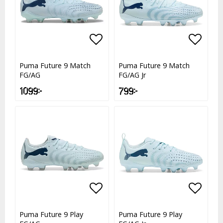
Lägg till i favoritlistan
Lägg till i favoritlistan
Lägg t
Lägg t
Puma Future 9 Match
Puma Future 9 Match
FG/AG
FG/AG Jr
1 099 kr
799 kr
Lägg till i favoritlistan
Lägg till i favoritlistan
Lägg t
Lägg t
Puma Future 9 Play
Puma Future 9 Play