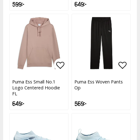
599 kr
649 kr
Lägg till i favoritlistan
Lägg till i favoritlistan
Lägg t
Lägg t
Puma Ess Small No.1
Puma Ess Woven Pants
Logo Centered Hoodie
Op
FL
649 kr
569 kr