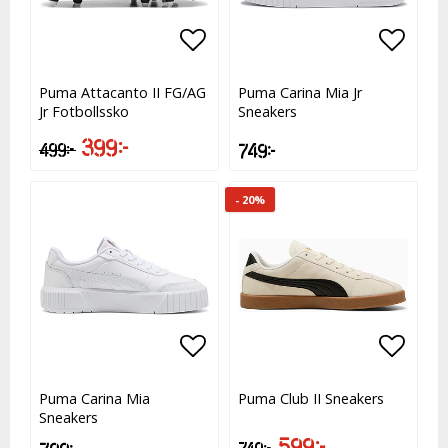
Lägg till i favoritlistan
Lägg till i favoritlistan
Lägg t
Lägg t
Puma Attacanto II FG/AG
Puma Carina Mia Jr
Jr Fotbollssko
Sneakers
399 kr
499 kr
749 kr
- 20%
Lägg till i favoritlistan
Lägg till i favoritlistan
Lägg t
Lägg t
Puma Carina Mia
Puma Club II Sneakers
Sneakers
599 kr
749 kr