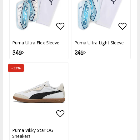
Lägg till i favoritlistan
Lägg t
Puma Ultra Flex Sleeve
Puma Ultra Light Sleeve
349 kr
249 kr
- 33%
Lägg till i favoritlistan
Lägg till i favoritlistan
Puma Vikky Star OG
Sneakers