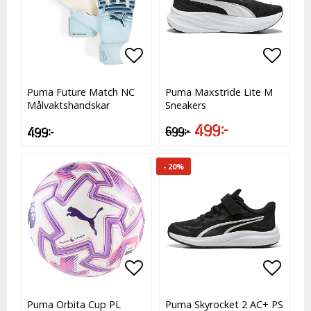
Lägg till i favoritlistan
Lägg till i favoritlistan
Lägg t
Lägg t
Puma Future Match NC
Puma Maxstride Lite M
Målvaktshandskar
Sneakers
499 kr
499 kr
699 kr
- 20%
Lägg till i favoritlistan
Lägg till i favoritlistan
Lägg t
Lägg t
Puma Orbita Cup PL
Puma Skyrocket 2 AC+ PS