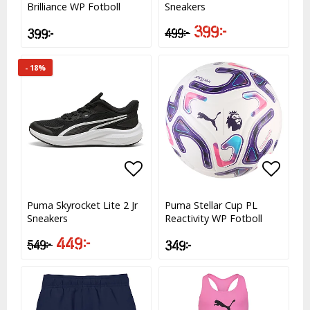
Brilliance WP Fotboll
Sneakers
399 kr
399 kr
499 kr
- 18%
Lägg till i favoritlistan
Lägg till i favoritlistan
Lägg t
Lägg t
Puma Skyrocket Lite 2 Jr
Puma Stellar Cup PL
Sneakers
Reactivity WP Fotboll
449 kr
549 kr
349 kr