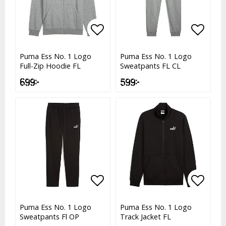
Lägg till i favoritlistan
Lägg till i favoritlistan
Lägg t
Lägg t
Puma Ess No. 1 Logo
Puma Ess No. 1 Logo
Full-Zip Hoodie FL
Sweatpants FL CL
699 kr
599 kr
Lägg till i favoritlistan
Lägg till i favoritlistan
Lägg t
Lägg t
Puma Ess No. 1 Logo
Puma Ess No. 1 Logo
Sweatpants Fl OP
Track Jacket FL