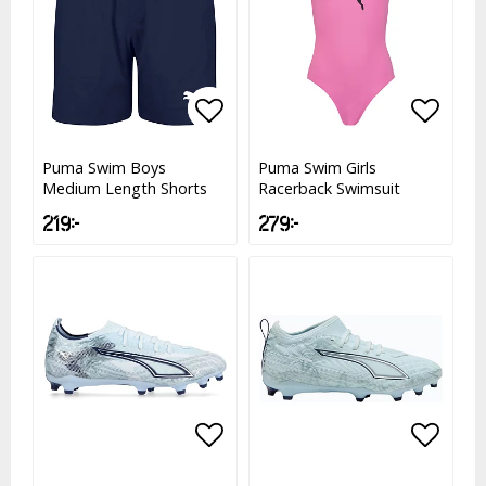
Lägg till i favoritlistan
Lägg till i favoritlistan
Lägg t
Lägg t
Puma Swim Boys
Puma Swim Girls
Medium Length Shorts
Racerback Swimsuit
219 kr
279 kr
Lägg till i favoritlistan
Lägg till i favoritlistan
Lägg t
Lägg t