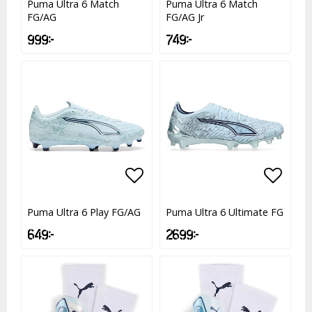
Puma Ultra 6 Match
Puma Ultra 6 Match
FG/AG
FG/AG Jr
999 kr
749 kr
Lägg till i favoritlistan
Lägg till i favoritlistan
Lägg t
Lägg t
Puma Ultra 6 Play FG/AG
Puma Ultra 6 Ultimate FG
649 kr
2 699 kr