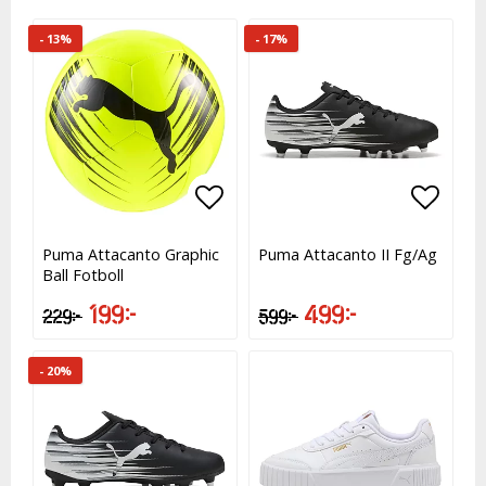
- 13%
- 17%
Lägg till i favoritlistan
Lägg till i favoritlistan
Lägg t
Lägg t
Puma Attacanto Graphic
Puma Attacanto II Fg/Ag
Ball Fotboll
199 kr
499 kr
229 kr
599 kr
- 20%