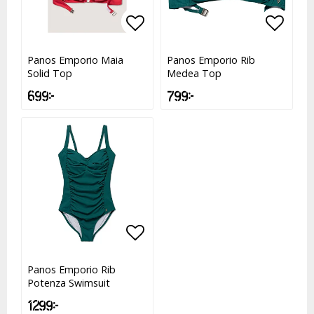
Lägg till i favoritlistan
Lägg till i favoritlistan
Lägg t
Lägg t
Panos Emporio Maia
Panos Emporio Rib
Solid Top
Medea Top
699 kr
799 kr
Lägg till i favoritlistan
Lägg till i favoritlistan
Panos Emporio Rib
Potenza Swimsuit
1 299 kr