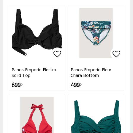
Lägg till i favoritlistan
Lägg till i favoritlistan
Lägg t
Lägg t
Panos Emporio Electra
Panos Emporio Fleur
Solid Top
Chara Bottom
899 kr
499 kr