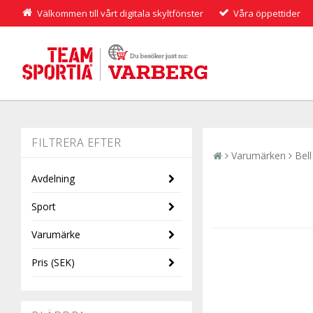
Välkommen till vårt digitala skyltfönster
Våra öppettider
Varumärken
Bell
Avdelning
Sport
Dam
Varumärke
Herr
Cykel
Pris
(SEK)
BELL