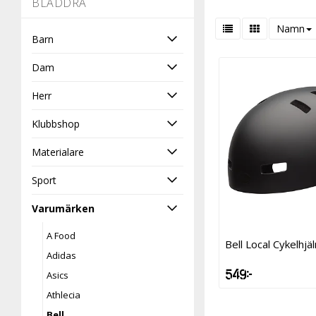
-
BLÄDDRA
Namn
Barn
Dam
Herr
Klubbshop
Materialare
Sport
Varumärken
A Food
Bell Local Cykelhjä
Adidas
549 kr
Asics
Athlecia
Bell