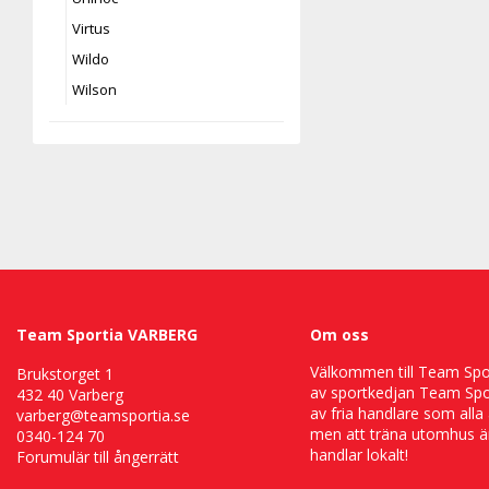
Virtus
Wildo
Wilson
Team Sportia VARBERG
Om oss
Välkommen till Team Sport
Brukstorget 1
av sportkedjan Team Spor
432 40 Varberg
av fria handlare som alla 
varberg@teamsportia.se
men att träna utomhus är
0340-124 70
handlar lokalt!
Forumulär till ångerrätt