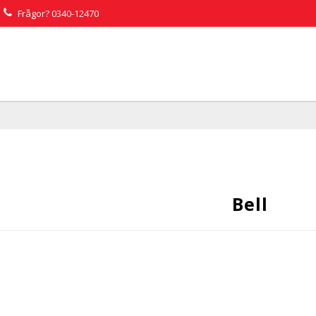
Frågor?
0340-12470
Bell