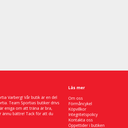
Läs mer
ia Varberg! Vår butik är en del
Om oss
tia. Team Sportias butiker drivs
Förmåncykel
är eniga om att träna är bra,
Köpvillkor
 ännu bättre! Tack för att du
Integritetspolicy
Kontakta oss
Öppettider i butiken