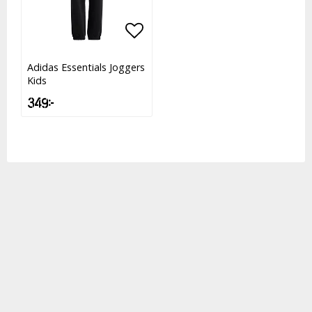
Lägg till i favoritlistan
Lägg till i favoritlistan
Adidas Essentials Joggers
Kids
349 kr