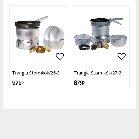
Lägg till i favoritlistan
Lägg t
Trangia Stormkök/25-3
Trangia Stormkök/27-3
979 kr
879 kr