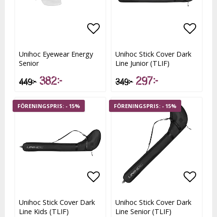
Lägg till i favoritlistan
Lägg t
Unihoc Eyewear Energy
Unihoc Stick Cover Dark
Senior
Line Junior (TLIF)
382 kr
297 kr
449 kr
349 kr
- 15%
- 15%
Lägg till i favoritlistan
Lägg t
Unihoc Stick Cover Dark
Unihoc Stick Cover Dark
Line Kids (TLIF)
Line Senior (TLIF)