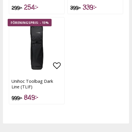
254 kr
339 kr
299 kr
399 kr
- 15%
Lägg till i favoritlistan
Lägg till i favoritlistan
Unihoc Toolbag Dark
Line (TLIF)
849 kr
999 kr