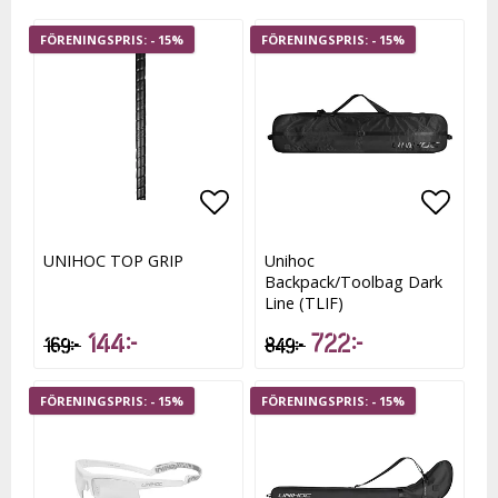
- 15%
- 15%
Lägg till i favoritlistan
Lägg till i favoritlistan
Lägg t
Lägg t
UNIHOC TOP GRIP
Unihoc
Backpack/Toolbag Dark
Line (TLIF)
144 kr
722 kr
169 kr
849 kr
- 15%
- 15%