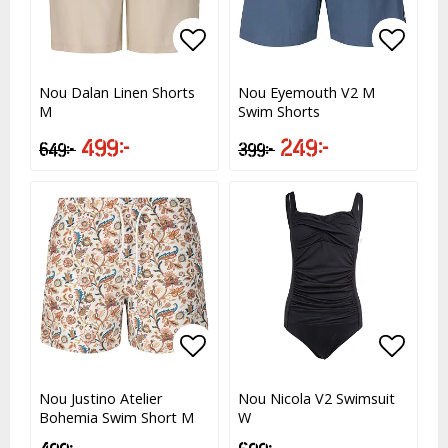
Lägg till i favoritlistan
Lägg till i favoritlistan
Lägg t
Lägg t
Nou Dalan Linen Shorts
Nou Eyemouth V2 M
M
Swim Shorts
499 kr
249 kr
649 kr
399 kr
Lägg till i favoritlistan
Lägg till i favoritlistan
Lägg t
Lägg t
Nou Justino Atelier
Nou Nicola V2 Swimsuit
Bohemia Swim Short M
W