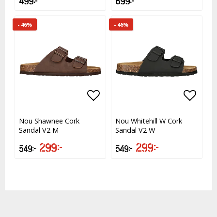
499 kr
699 kr
- 46%
- 46%
Lägg till i favoritlistan
Lägg till i favoritlistan
Lägg t
Lägg t
Nou Shawnee Cork
Nou Whitehill W Cork
Sandal V2 M
Sandal V2 W
299 kr
299 kr
549 kr
549 kr