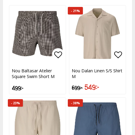
- 21%
Lägg till i favoritlistan
Lägg till i favoritlistan
Lägg t
Lägg t
Nou Baltasar Atelier
Nou Dalan Linen S/S Shirt
Square Swim Short M
M
549 kr
499 kr
699 kr
- 23%
- 38%