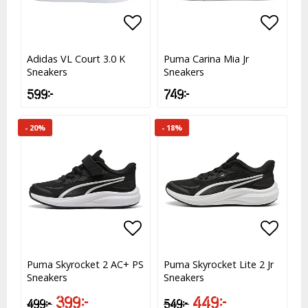
Lägg till i favoritlistan
Lägg till i favoritlistan
Lägg t
Lägg t
Adidas VL Court 3.0 K
Puma Carina Mia Jr
Sneakers
Sneakers
599 kr
749 kr
- 20%
- 18%
Lägg till i favoritlistan
Lägg till i favoritlistan
Lägg t
Lägg t
Puma Skyrocket 2 AC+ PS
Puma Skyrocket Lite 2 Jr
Sneakers
Sneakers
399 kr
449 kr
499 kr
549 kr