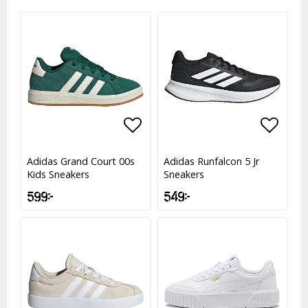
Lägg till i favoritlistan
Lägg till i favoritlistan
Lägg t
Lägg t
Adidas Grand Court 00s
Adidas Runfalcon 5 Jr
Kids Sneakers
Sneakers
599 kr
549 kr