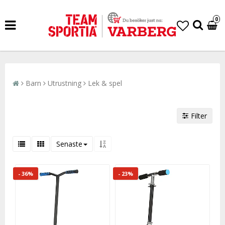
0
Barn
Utrustning
Lek & spel
Filter
Senaste
- 36%
- 23%