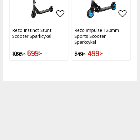
Lägg till i favoritlistan
Lägg till i favoritlistan
Lägg t
Lägg t
Rezo Instinct Stunt
Rezo Impulse 120mm
Scooter Sparkcykel
Sports Scooter
Sparkcykel
699 kr
499 kr
1 095 kr
649 kr