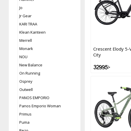
Jo
Jr Gear
KARI TRAA
Klean Kanteen
Merrell
Monark
Crescent Elody 5-V
City
NOU
New Balance
32 995 kr
On Running
Osprey
Outwell
PANOS EMPORIO
Panos Emporio Woman
Primus
Puma
Rezo