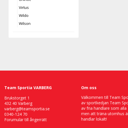
Virtus
Wildo
Wilson
Team Sportia VARBERG
Om oss
Välkommen till Team Sport
Brukstorget 1
av sportkedjan Team Spor
432 40 Varberg
av fria handlare som alla 
varberg@teamsportia.se
men att träna utomhus är
0340-124 70
handlar lokalt!
Forumulär till ångerrätt