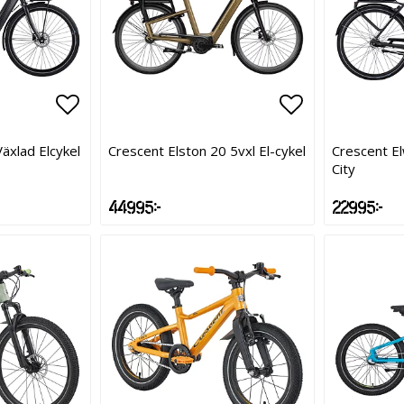
Lägg till i favoritlistan
Lägg till i favoritlistan
Lägg till i f
Lägg till i f
äxlad Elcykel
Crescent Elston 20 5vxl El-cykel
Crescent El
City
44 995 kr
22 995 kr