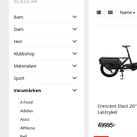
-
BLÄDDRA
Namn
Barn
Dam
Herr
Klubbshop
Materialare
Sport
Varumärken
A Food
Crescent Elast 20"
Adidas
Lastcykel
Asics
49 995 kr
Athlecia
Bell