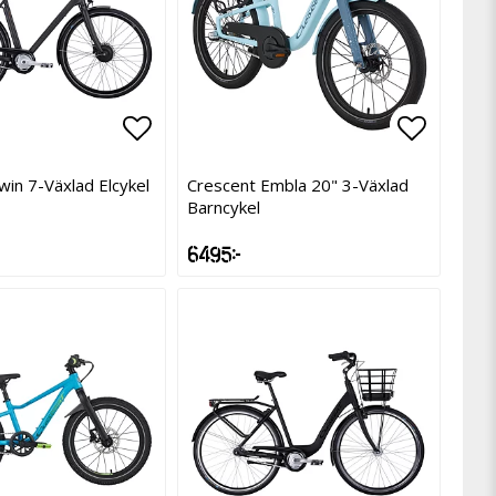
avoritlistan
avoritlistan
Lägg till i favoritlistan
Lägg till i favoritlistan
Lägg til
Lägg til
win 7-Växlad Elcykel
Crescent Embla 20" 3-Växlad
Barncykel
6 495 kr