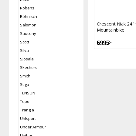
Robens
Röhnisch
Crescent Niak 24"
Salomon
Mountainbike
Saucony
6 995 kr
Scott
Silva
Sjösala
Skechers
Smith
Stiga
TENSON
Topo
Trangia
Uhlsport
Under Armour
Unihoc