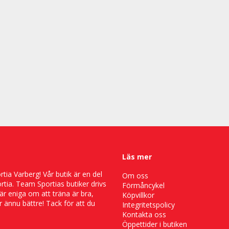
Läs mer
ia Varberg! Vår butik är en del
Om oss
tia. Team Sportias butiker drivs
Förmåncykel
är eniga om att träna är bra,
Köpvillkor
 ännu bättre! Tack för att du
Integritetspolicy
Kontakta oss
Öppettider i butiken