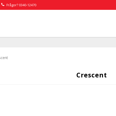
Frågor?
0340-12470
scent
Crescent