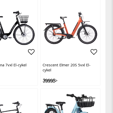
avoritlistan
avoritlistan
Lägg till i favoritlistan
Lägg till i favoritlistan
Lägg til
Lägg til
na 7vxl El-cykel
Crescent Elmer 20S 5vxl El-
cykel
39 995 kr