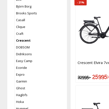
- 21%
Björn Borg
Brooks Sports
Casall
Clique
Craft
Crescent
DOBSOM
Didriksons
Easy Camp
Crescent Elvira 7vx
Ecoride
Expro
25 995 k
32 995 kr
Garmin
Ghost
Haglöfs
Hoka
Hummel