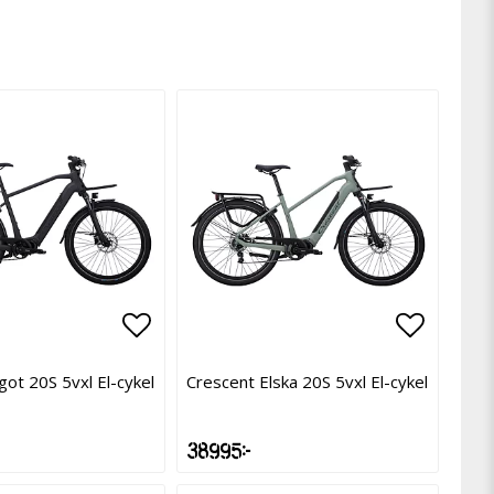
avoritlistan
avoritlistan
Lägg till i favoritlistan
Lägg till i favoritlistan
Lägg til
Lägg til
got 20S 5vxl El-cykel
Crescent Elska 20S 5vxl El-cykel
38 995 kr