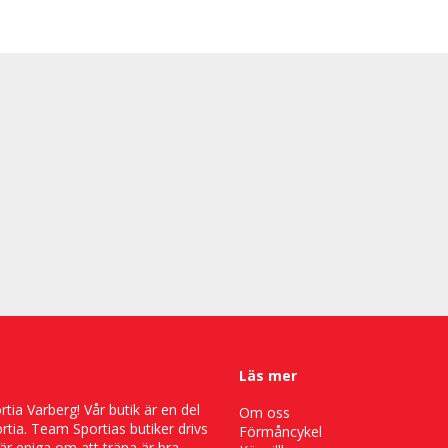
Läs mer
ia Varberg! Vår butik är en del
Om oss
tia. Team Sportias butiker drivs
Förmåncykel
är eniga om att träna är bra,