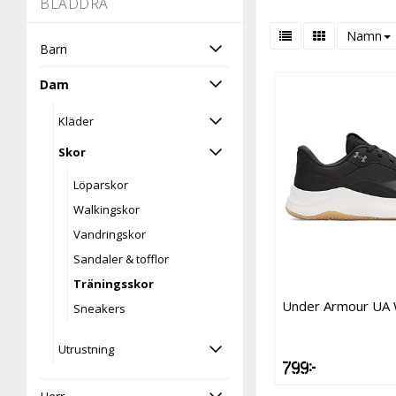
-
BLÄDDRA
Namn
Barn
Dam
Kläder
Skor
Löparskor
Walkingskor
Vandringskor
Sandaler & tofflor
Träningsskor
Under Armour UA 
Sneakers
Utrustning
799 kr