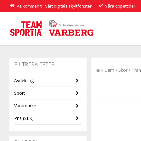
Välkommen till vårt digitala skyltfönster
Våra öppettider
Dam
Skor
Trän
Avdelning
Sport
Dam
Varumärke
Träning
Pris
(SEK)
UNDER ARMOUR
Under Armour