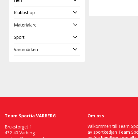
Herr
Klubbshop
Materialare
Sport
Varumärken
Team Sportia VARBERG
Om oss
Välkommen till Team Sport
Brukstorget 1
av sportkedjan Team Spor
432 40 Varberg
av fria handlare som alla 