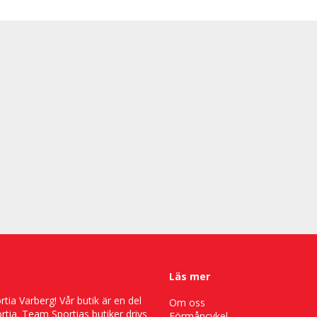
Läs mer
ia Varberg! Vår butik är en del
Om oss
tia. Team Sportias butiker drivs
Förmåncykel