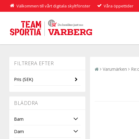
Välkommen till vårt digitala skyltfönster
Våra öppettider
Varumärken
Re:
Pris
(SEK)
-
BLÄDDRA
Barn
Dam