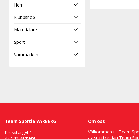
Herr
Klubbshop
Materialare
Sport
Varumärken
Team Sportia VARBERG
Om oss
Välkommen till Team Sport
Brukstorget 1
av sportkedjan Team Spor
432 40 Varberg