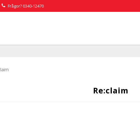
Frågor?
0340-12470
claim
Re:claim