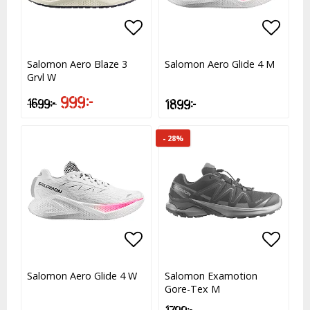
Lägg till i favoritlistan
Lägg till i favoritlistan
Lägg t
Salomon Aero Blaze 3
Salomon Aero Glide 4 M
Grvl W
999 kr
1 699 kr
1 899 kr
- 28%
Lägg till i favoritlistan
Lägg t
Lägg t
Salomon Aero Glide 4 W
Salomon Examotion
Gore-Tex M
1 799 kr