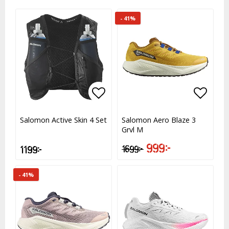
- 41%
Lägg till i favoritlistan
Lägg till i favoritlistan
Lägg t
Lägg t
Salomon Active Skin 4 Set
Salomon Aero Blaze 3
Grvl M
999 kr
1 199 kr
1 699 kr
- 41%