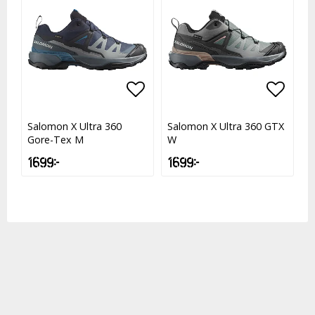
Lägg till i favoritlistan
Lägg till i favoritlistan
Lägg t
Lägg t
Salomon X Ultra 360
Salomon X Ultra 360 GTX
Gore-Tex M
W
1 699 kr
1 699 kr