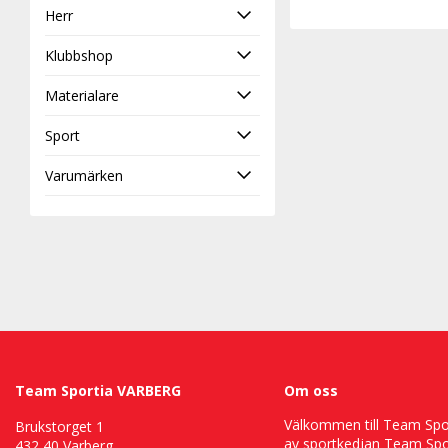
Herr
Klubbshop
Materialare
Sport
Varumärken
Team Sportia VARBERG
Om oss
Välkommen till Team Sport
Brukstorget 1
av sportkedjan Team Spor
432 40 Varberg