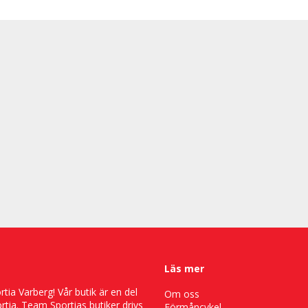
Läs mer
ia Varberg! Vår butik är en del
Om oss
tia. Team Sportias butiker drivs
Förmåncykel