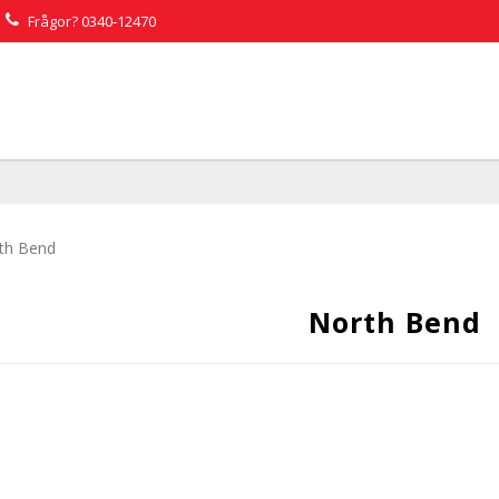
Frågor?
0340-12470
th Bend
North Bend