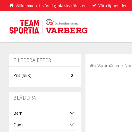
Välkommen till vårt digitala skyltfönster
Våra öppettider
Varumärken
Nor
Pris
(SEK)
-
BLÄDDRA
Barn
Dam