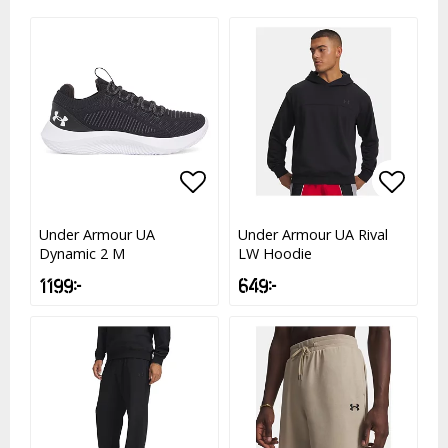
Lägg till i favoritlistan
Lägg till i favoritlistan
Lägg t
Lägg t
Under Armour UA
Under Armour UA Rival
Dynamic 2 M
LW Hoodie
1 199 kr
649 kr