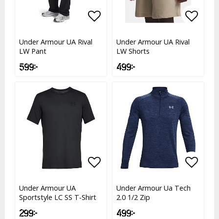
Lägg till i favoritlistan
Lägg till i favoritlistan
Lägg t
Lägg t
Under Armour UA Rival
Under Armour UA Rival
LW Pant
LW Shorts
599 kr
499 kr
Lägg till i favoritlistan
Lägg till i favoritlistan
Lägg t
Lägg t
Under Armour UA
Under Armour Ua Tech
Sportstyle LC SS T-Shirt
2.0 1/2 Zip
299 kr
499 kr