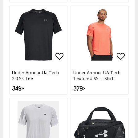
Lägg till i favoritlistan
Lägg till i favoritlistan
Lägg t
Lägg t
Under Armour Ua Tech
Under Armour UA Tech
2.0 Ss Tee
Textured SS T-Shirt
349 kr
379 kr