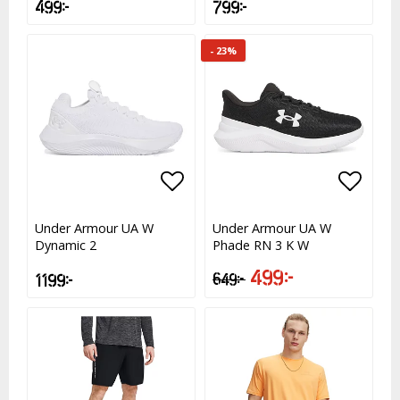
499 kr
799 kr
- 23%
Lägg till i favoritlistan
Lägg till i favoritlistan
Lägg t
Lägg t
Under Armour UA W
Under Armour UA W
Dynamic 2
Phade RN 3 K W
499 kr
1 199 kr
649 kr