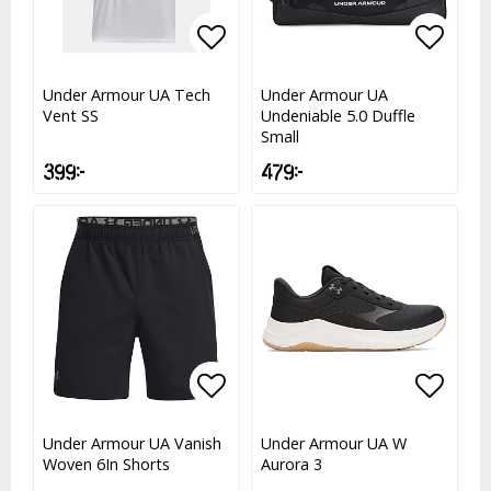
Lägg till i favoritlistan
Lägg till i favoritlistan
Lägg t
Lägg t
Under Armour UA Tech
Under Armour UA
Vent SS
Undeniable 5.0 Duffle
Small
399 kr
479 kr
Lägg till i favoritlistan
Lägg till i favoritlistan
Lägg t
Lägg t
Under Armour UA Vanish
Under Armour UA W
Woven 6In Shorts
Aurora 3