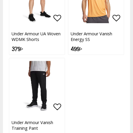
Lägg till i favoritlistan
Lägg till i favoritlistan
Lägg t
Lägg t
Under Armour UA Woven
Under Armour Vanish
WDMK Shorts
Energy SS
379 kr
499 kr
Lägg till i favoritlistan
Lägg till i favoritlistan
Under Armour Vanish
Training Pant