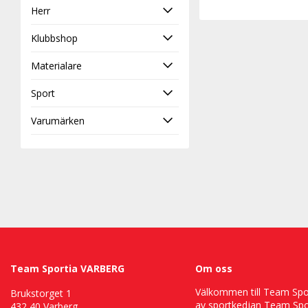
Herr
Klubbshop
Materialare
Sport
Varumärken
Team Sportia VARBERG
Om oss
Välkommen till Team Sport
Brukstorget 1
av sportkedjan Team Spor
432 40 Varberg