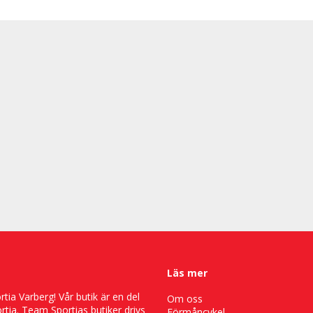
Läs mer
ia Varberg! Vår butik är en del
Om oss
tia. Team Sportias butiker drivs
Förmåncykel