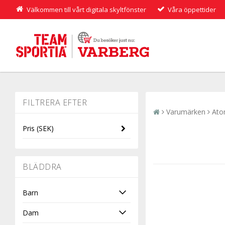
Välkommen till vårt digitala skyltfönster
Våra öppettider
Varumärken
Ato
Pris
(SEK)
-
BLÄDDRA
Barn
Dam