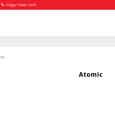
Frågor?
0340-12470
mic
Atomic