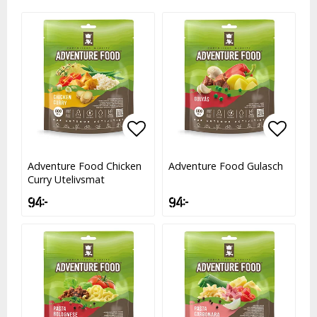
Lägg till i favoritlistan
Lägg t
Adventure Food Chicken
Adventure Food Gulasch
Curry Utelivsmat
94 kr
94 kr