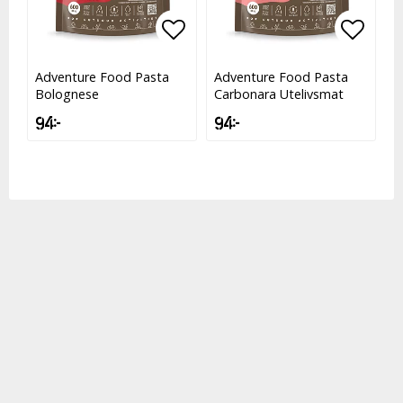
Lägg till i favoritlistan
Lägg t
Adventure Food Pasta
Adventure Food Pasta
Bolognese
Carbonara Utelivsmat
94 kr
94 kr