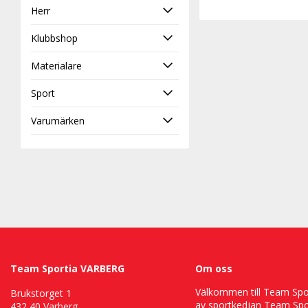
Herr
Klubbshop
Materialare
Sport
Varumärken
Team Sportia VARBERG
Om oss
Välkommen till Team Sport
Brukstorget 1
av sportkedjan Team Spor
432 40 Varberg