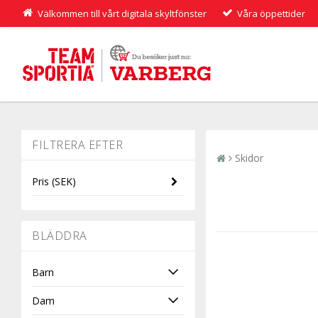
Välkommen till vårt digitala skyltfönster
Våra öppettider
Skidor
Pris
(SEK)
-
BLÄDDRA
Barn
Dam