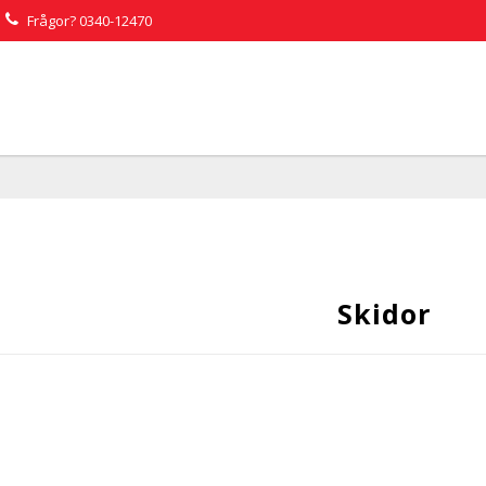
Frågor?
0340-12470
Skidor