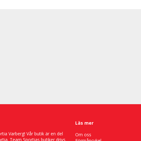
Läs mer
ia Varberg! Vår butik är en del
Om oss
tia. Team Sportias butiker drivs
Förmåncykel