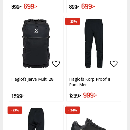
699 kr
699 kr
899 kr
899 kr
- 23%
Lägg till i favoritlistan
Lägg till i favoritlistan
Lägg t
Lägg t
Haglöfs Jarve Multi 28
Haglöfs Korp Proof II
Pant Men
999 kr
1 599 kr
1 299 kr
- 23%
- 24%