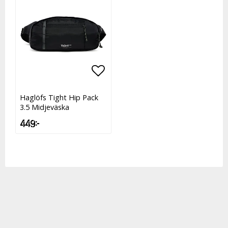
Lägg till i favoritlistan
Lägg till i favoritlistan
Haglöfs Tight Hip Pack
3.5 Midjeväska
449 kr