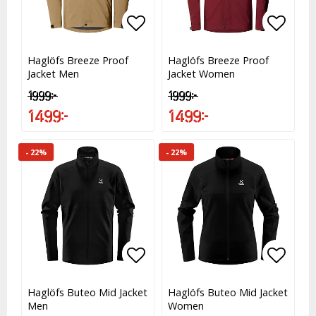
Lägg till i favoritlistan
Lägg till i favoritlistan
Lägg t
Lägg t
Haglöfs Breeze Proof
Haglöfs Breeze Proof
Jacket Men
Jacket Women
1 999 kr
1 999 kr
1 499 kr
1 499 kr
- 22%
- 22%
Lägg till i favoritlistan
Lägg till i favoritlistan
Lägg t
Lägg t
Haglöfs Buteo Mid Jacket
Haglöfs Buteo Mid Jacket
Men
Women