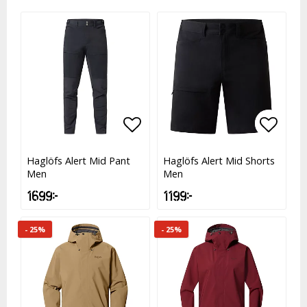
Lägg till i favoritlistan
Lägg till i favoritlistan
Lägg t
Lägg t
Haglöfs Alert Mid Pant
Haglöfs Alert Mid Shorts
Men
Men
1 699 kr
1 199 kr
- 25%
- 25%