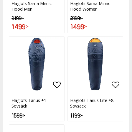
Haglöfs Särna Mimic
Haglöfs Särna Mimic
Hood Men
Hood Women
2 199 kr
2 199 kr
1 499 kr
1 499 kr
Lägg till i favoritlistan
Lägg t
Haglöfs Tarius +1
Haglöfs Tarius Lite +8
Sovsäck
Sovsäck
1 599 kr
1 199 kr