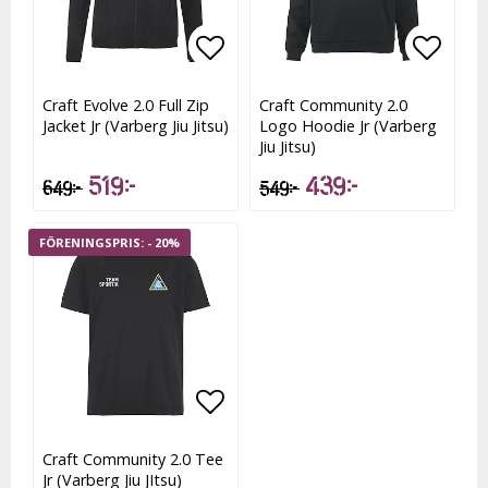
Lägg till i favoritlistan
Lägg till i favoritlistan
Lägg t
Lägg t
Craft Evolve 2.0 Full Zip
Craft Community 2.0
Jacket Jr (Varberg Jiu Jitsu)
Logo Hoodie Jr (Varberg
Jiu Jitsu)
519 kr
439 kr
649 kr
549 kr
- 20%
Lägg till i favoritlistan
Lägg till i favoritlistan
Craft Community 2.0 Tee
Jr (Varberg Jiu JItsu)