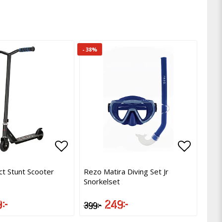
- 38%
avoritlistan
avoritlistan
Lägg till i favoritlistan
Lägg till i favoritlistan
Lägg til
Lägg til
ct Stunt Scooter
Rezo Matira Diving Set Jr
Snorkelset
 kr
249 kr
399 kr