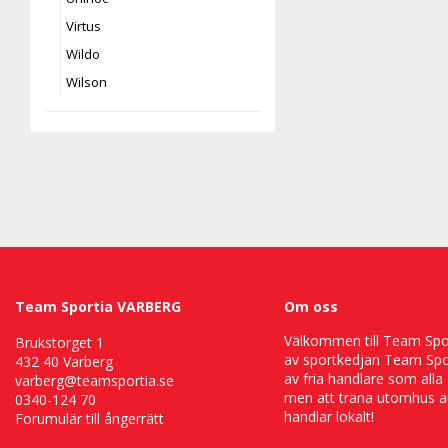
Virtus
Wildo
Wilson
Team Sportia VARBERG
Om oss
Välkommen till Team Sport
Brukstorget 1
av sportkedjan Team Spor
432 40 Varberg
av fria handlare som alla 
varberg@teamsportia.se
men att träna utomhus är
0340-124 70
handlar lokalt!
Forumulär till ångerrätt