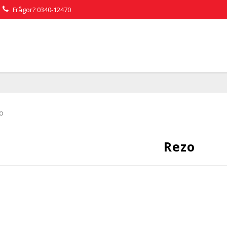
Frågor?
0340-12470
o
Rezo