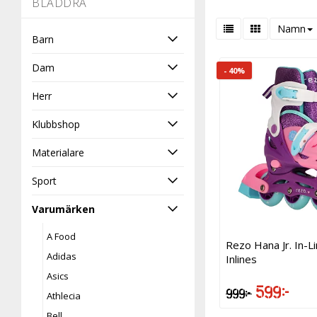
-
BLÄDDRA
Namn
Barn
Dam
- 40%
Herr
Klubbshop
Materialare
Sport
Varumärken
A Food
Rezo Hana Jr. In-L
Adidas
Inlines
Asics
599 kr
999 kr
Athlecia
Bell