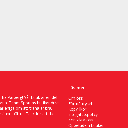
Läs mer
ia Varberg! Vår butik är en del
Om oss
tia. Team Sportias butiker drivs
Förmåncykel
är eniga om att träna är bra,
Köpvillkor
 ännu bättre! Tack för att du
Integritetspolicy
Kontakta oss
Öppettider i butiken