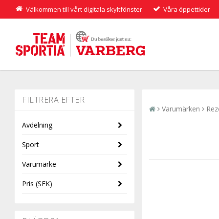
Välkommen till vårt digitala skyltfönster
Våra öppettider
Varumärken
Rez
Avdelning
Sport
Barn
Varumärke
Dam
Lek & spel
Pris
(SEK)
Herr
REZO