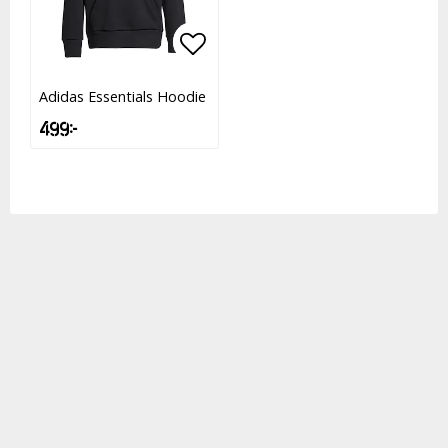
Lägg till i favoritlistan
Lägg till i favoritlistan
Adidas Essentials Hoodie
499 kr