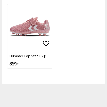
Lägg till i favoritlistan
Lägg till i favoritlistan
Hummel Top Star FG Jr
399 kr