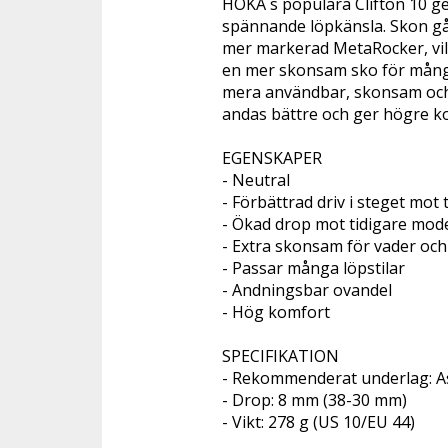
HOKA´s populära Clifton 10 g
spännande löpkänsla. Skon går 
mer markerad MetaRocker, vilk
en mer skonsam sko för många i
mera användbar, skonsam och 
andas bättre och ger högre ko
EGENSKAPER 

- Neutral

- Förbättrad driv i steget mot t
- Ökad drop mot tidigare model
- Extra skonsam för vader och 
- Passar många löpstilar 

- Andningsbar ovandel 

- Hög komfort 

SPECIFIKATION 

- Rekommenderat underlag: Asf
- Drop: 8 mm (38-30 mm)

- Vikt: 278 g (US 10/EU 44)
