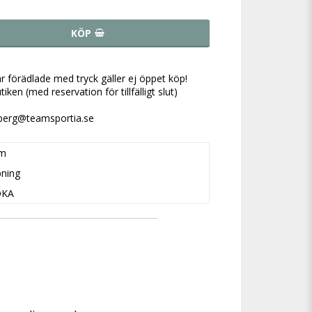
KÖP
r förädlade med tryck gäller ej öppet köp!
tiken (med reservation för tillfälligt slut)
rberg@teamsportia.se
m
ning
OKA