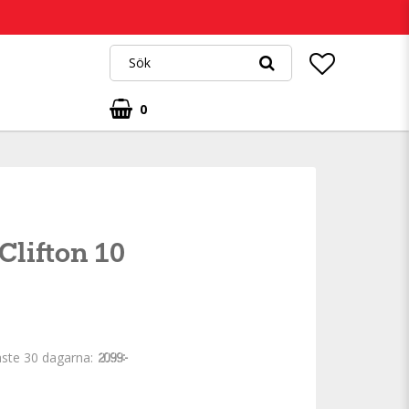
0
lifton 10
aste 30 dagarna
2 099 kr