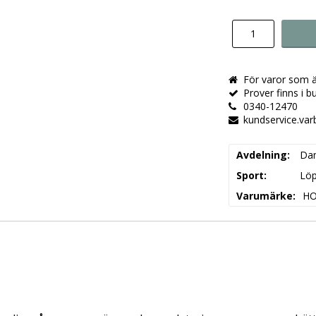
För varor som ä
Prover finns i bu
0340-12470
kundservice.va
Avdelning
Da
Sport
Löp
Varumärke
H