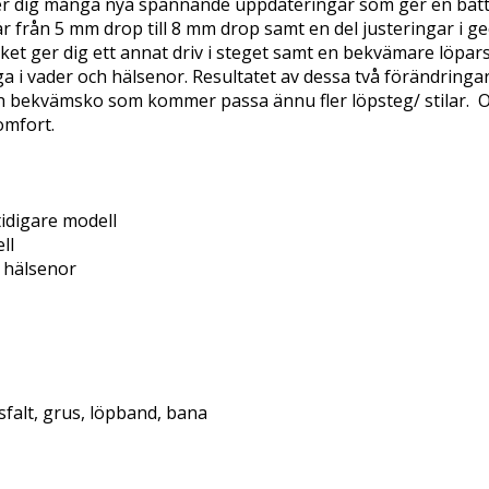
er dig många nya spännande uppdateringar som ger en bättr
från 5 mm drop till 8 mm drop samt en del justeringar i geo
et ger dig ett annat driv i steget samt en bekvämare löpars
 vader och hälsenor. Resultatet av dessa två förändringar g
bekvämsko som kommer passa ännu fler löpsteg/ stilar.  Ova
mfort.

idigare modell 

l 

hälsenor 

alt, grus, löpband, bana
