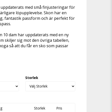
favoritlistan
r uppdaterats med små finjusteringar för
ärligare löpupplevelse. Skon har en
, fantastik passform och är perfekt för
gspass.
ton 10 dam har uppdaterats med en ny
m skiljer sig mot den övriga tabellen,
noga så att du får en sko som passar
Storlek
rg
Storlek
Pris