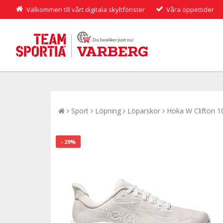
Välkommen till vårt digitala skyltfönster
Våra öppettider
Sport
Löpning
Löparskor
Hoka W Clifton 1
- 29%