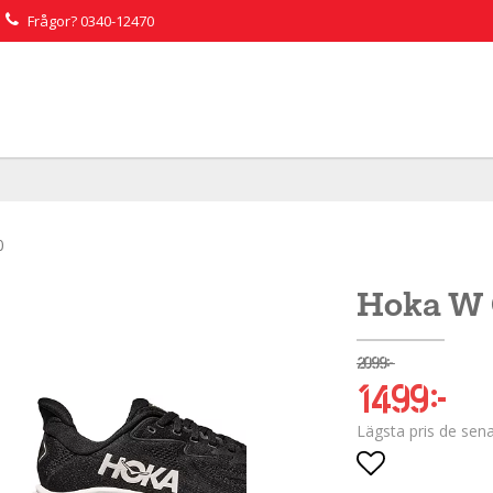
Frågor?
0340-12470
0
Hoka W C
2 099 kr
1 499 kr
Lägsta pris de sen