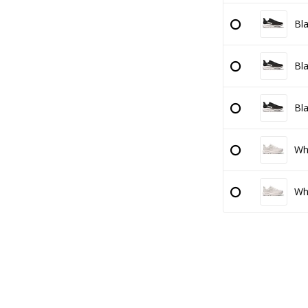
Bla
Bla
Bla
Whi
Whi