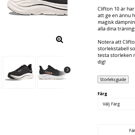
Lägg till i 
Clifton 10 är ha
att ge en ännu h
magisk dämpning
alla dina tränin
Notera att Clif
storlekstabell so
testa storleken 
dig!
Storleksguide
Färg
Fä