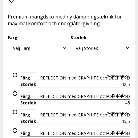
Lägg till i favoritlistan
Premium mängdsko med ny dämpningsteknik för
maximal komfort och energiåtergivning.
Färg
Storlek
2 299 SEK
REFLECTION med GRAPHITE och DEEP END
42,5
2 299 SEK
REFLECTION med GRAPHITE och DEEP END
45
2 299 SEK
REFLECTION med GRAPHITE och DEEP END
45,5
2 299 SEK
REFLECTION med GRAPHITE och DEEP END