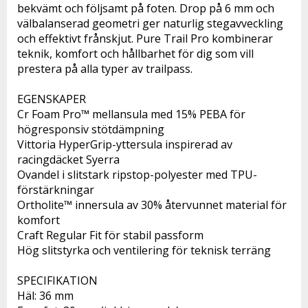
bekvämt och följsamt på foten. Drop på 6 mm och 
välbalanserad geometri ger naturlig stegavveckling 
och effektivt frånskjut. Pure Trail Pro kombinerar 
teknik, komfort och hållbarhet för dig som vill 
prestera på alla typer av trailpass.

EGENSKAPER

Cr Foam Pro™ mellansula med 15% PEBA för 
högresponsiv stötdämpning

Vittoria HyperGrip-yttersula inspirerad av 
racingdäcket Syerra

Ovandel i slitstark ripstop-polyester med TPU-
förstärkningar

Ortholite™ innersula av 30% återvunnet material för 
komfort

Craft Regular Fit för stabil passform

Hög slitstyrka och ventilering för teknisk terräng

SPECIFIKATION

Häl: 36 mm
