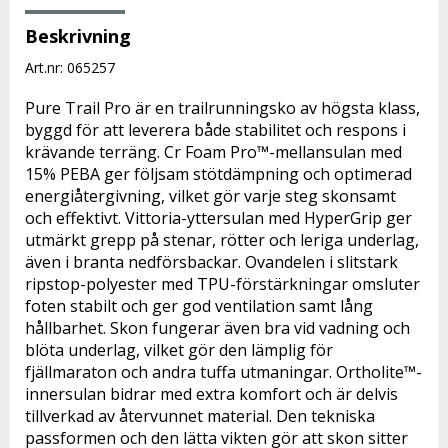
Beskrivning
Art.nr: 065257
Pure Trail Pro är en trailrunningsko av högsta klass, 
byggd för att leverera både stabilitet och respons i 
krävande terräng. Cr Foam Pro™-mellansulan med 
15% PEBA ger följsam stötdämpning och optimerad 
energiåtergivning, vilket gör varje steg skonsamt 
och effektivt. Vittoria-yttersulan med HyperGrip ger 
utmärkt grepp på stenar, rötter och leriga underlag, 
även i branta nedförsbackar. Ovandelen i slitstark 
ripstop-polyester med TPU-förstärkningar omsluter 
foten stabilt och ger god ventilation samt lång 
hållbarhet. Skon fungerar även bra vid vadning och 
blöta underlag, vilket gör den lämplig för 
fjällmaraton och andra tuffa utmaningar. Ortholite™-
innersulan bidrar med extra komfort och är delvis 
tillverkad av återvunnet material. Den tekniska 
passformen och den lätta vikten gör att skon sitter 