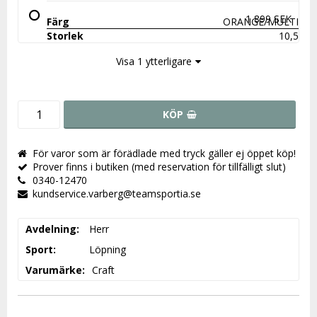
1 899 SEK
ORANGE/MULTI
10,5
Visa 1 ytterligare
KÖP
För varor som är förädlade med tryck gäller ej öppet köp!
Prover finns i butiken (med reservation för tillfälligt slut)
0340-12470
kundservice.varberg@teamsportia.se
Avdelning
Herr
Sport
Löpning
Varumärke
Craft