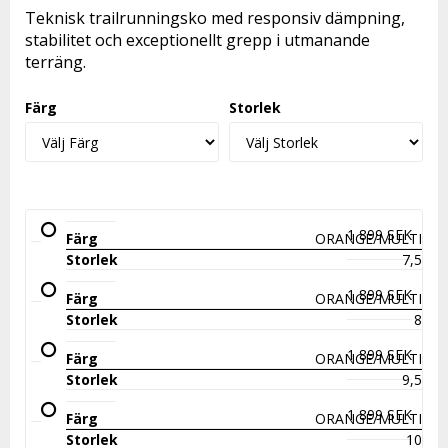
Lägg till i favoritlistan
Teknisk trailrunningsko med responsiv dämpning,
stabilitet och exceptionellt grepp i utmanande
terräng.
Färg
Storlek
1 899 SEK
ORANGE/MULTI
7,5
1 899 SEK
ORANGE/MULTI
8
1 899 SEK
ORANGE/MULTI
9,5
1 899 SEK
ORANGE/MULTI
10