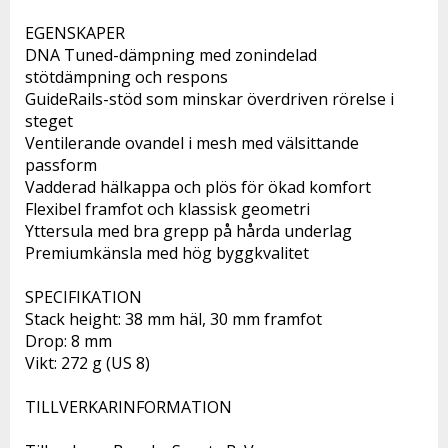
EGENSKAPER

DNA Tuned-dämpning med zonindelad 
stötdämpning och respons

GuideRails-stöd som minskar överdriven rörelse i 
steget

Ventilerande ovandel i mesh med välsittande 
passform

Vadderad hälkappa och plös för ökad komfort

Flexibel framfot och klassisk geometri

Yttersula med bra grepp på hårda underlag

Premiumkänsla med hög byggkvalitet

SPECIFIKATION

Stack height: 38 mm häl, 30 mm framfot

Drop: 8 mm

Vikt: 272 g (US 8)

TILLVERKARINFORMATION 
