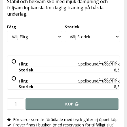
Stabil och bekväm sko med mjuk dämpning och
följsam löpkänsla för daglig träning på hårda
underlag.
Färg
Storlek
2 199 SEK
Spellbound/Yucca/Pink
6,5
2 199 SEK
Spellbound/Yucca/Pink
8,5
KÖP
För varor som är förädlade med tryck gäller ej öppet köp!
Prover finns i butiken (med reservation för tillfälligt slut)