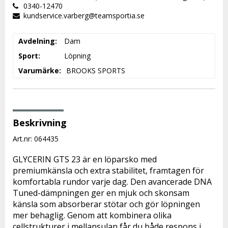
0340-12470
kundservice.varberg@teamsportia.se
Avdelning
Dam
Sport
Löpning
Varumärke
BROOKS SPORTS
Beskrivning
Art.nr: 064435
GLYCERIN GTS 23 är en löparsko med 
premiumkänsla och extra stabilitet, framtagen för 
komfortabla rundor varje dag. Den avancerade DNA 
Tuned-dämpningen ger en mjuk och skonsam 
känsla som absorberar stötar och gör löpningen 
mer behaglig. Genom att kombinera olika 
cellstrukturer i mellansulan får du både respons i 