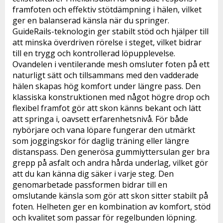
framfoten och effektiv stötdämpning i hälen, vilket 
ger en balanserad känsla när du springer. 
GuideRails-teknologin ger stabilt stöd och hjälper till 
att minska överdriven rörelse i steget, vilket bidrar 
till en trygg och kontrollerad löpupplevelse. 
Ovandelen i ventilerande mesh omsluter foten på ett 
naturligt sätt och tillsammans med den vadderade 
hälen skapas hög komfort under längre pass. Den 
klassiska konstruktionen med något högre drop och 
flexibel framfot gör att skon känns bekant och lätt 
att springa i, oavsett erfarenhetsnivå. För både 
nybörjare och vana löpare fungerar den utmärkt 
som joggingskor för daglig träning eller längre 
distanspass. Den generösa gummiyttersulan ger bra 
grepp på asfalt och andra hårda underlag, vilket gör 
att du kan känna dig säker i varje steg. Den 
genomarbetade passformen bidrar till en 
omslutande känsla som gör att skon sitter stabilt på 
foten. Helheten ger en kombination av komfort, stöd 
och kvalitet som passar för regelbunden löpning.
