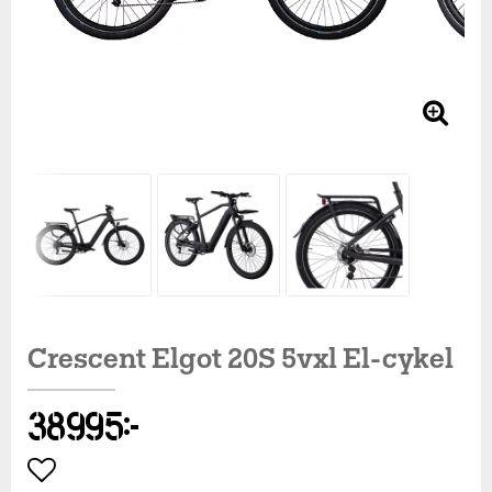
Crescent Elgot 20S 5vxl El-cykel
38 995 kr