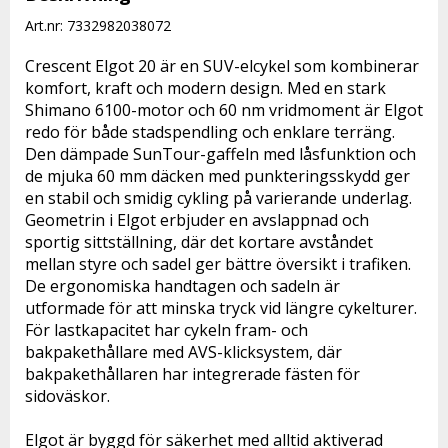
Art.nr: 7332982038072
Crescent Elgot 20 är en SUV-elcykel som kombinerar 
komfort, kraft och modern design. Med en stark 
Shimano 6100-motor och 60 nm vridmoment är Elgot 
redo för både stadspendling och enklare terräng. 
Den dämpade SunTour-gaffeln med låsfunktion och 
de mjuka 60 mm däcken med punkteringsskydd ger 
en stabil och smidig cykling på varierande underlag. 
Geometrin i Elgot erbjuder en avslappnad och 
sportig sittställning, där det kortare avståndet 
mellan styre och sadel ger bättre översikt i trafiken. 
De ergonomiska handtagen och sadeln är 
utformade för att minska tryck vid längre cykelturer. 
För lastkapacitet har cykeln fram- och 
bakpakethållare med AVS-klicksystem, där 
bakpakethållaren har integrerade fästen för 
sidoväskor.

Elgot är byggd för säkerhet med alltid aktiverad 