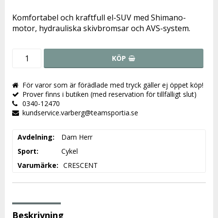
Lägg till i favoritlistan
Komfortabel och kraftfull el-SUV med Shimano-
motor, hydrauliska skivbromsar och AVS-system.
KÖP
För varor som är förädlade med tryck gäller ej öppet köp!
Prover finns i butiken (med reservation för tillfälligt slut)
0340-12470
kundservice.varberg@teamsportia.se
Avdelning
Dam Herr
Sport
Cykel
Varumärke
CRESCENT
Beskrivning