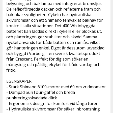
belysning och baklampa med integrerat bromsljus. 
De reflexförsedda däcken och reflexerna fram och 
bak ökar synligheten. Cykeln har hydrauliska 
skivbromsar och ett Shimano femväxlat baknav för 
kontroll i alla situationer. Det 400 Wh inbyggda 
batteriet kan laddas direkt i cykeln eller plockas ut, 
och placeringen ger stabilitet och skydd. Samma 
nyckel används för både batteri och ramlås, vilket 
gör hanteringen enkel. Elgot är dessutom utvecklad 
och byggd i Varberg – en svensk kvalitetsprodukt 
från Crescent. Perfekt för dig som söker en 
mångsidig och pålitlig elcykel för både vardag och 
fritid.

EGENSKAPER 

- Stark Shimano 6100-motor med 60 nm vridmoment

- Dämpad SunTour-gaffel och breda 
punkteringsskyddade däck

- Ergonomisk design för komfort vid långa turer

- Hydrauliska skivbromsar för säker inbromsning
