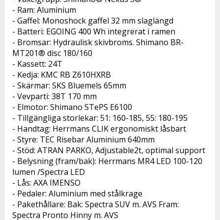
- Ram: Aluminium

- Gaffel: Monoshock gaffel 32 mm slaglängd

- Batteri: EGOING 400 Wh integrerat i ramen

- Bromsar: Hydraulisk skivbroms. Shimano BR-
MT201® disc 180/160

- Kassett: 24T

- Kedja: KMC RB Z610HXRB

- Skärmar: SKS Bluemels 65mm

- Vevparti: 38T 170 mm

- Elmotor: Shimano STePS E6100

- Tillgängliga storlekar: 51: 160-185, 55: 180-195

- Handtag: Herrmans CLIK ergonomiskt låsbart

- Styre: TEC Risebar Aluminium 640mm

- Stöd: ATRAN PARKO, Adjustable2t, optimal support

- Belysning (fram/bak): Herrmans MR4 LED 100-120 
lumen /Spectra LED

- Lås: AXA IMENSO

- Pedaler: Aluminium med stålkrage	

- Pakethållare: Bak: Spectra SUV m. AVS Fram: 
Spectra Pronto Hinny m. AVS
