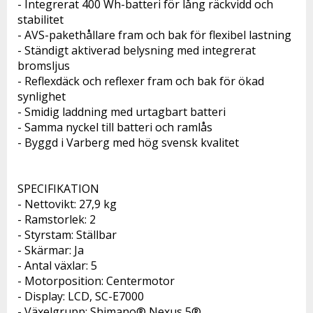
- Integrerat 400 Wh-batteri för lång räckvidd och 
stabilitet

- AVS-pakethållare fram och bak för flexibel lastning

- Ständigt aktiverad belysning med integrerat 
bromsljus

- Reflexdäck och reflexer fram och bak för ökad 
synlighet

- Smidig laddning med urtagbart batteri

- Samma nyckel till batteri och ramlås

- Byggd i Varberg med hög svensk kvalitet

SPECIFIKATION 

- Nettovikt: 27,9 kg

- Ramstorlek: 2	

- Styrstam: Ställbar

- Skärmar: Ja	

- Antal växlar: 5

- Motorposition: Centermotor

- Display: LCD, SC-E7000

- Växelgrupp: Shimano® Nexus 5®
